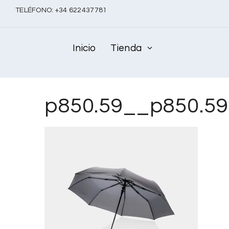
TELÉFONO:
+
34 622437781
Inicio
Tienda
p850.59__p850.5