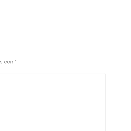
os con
*