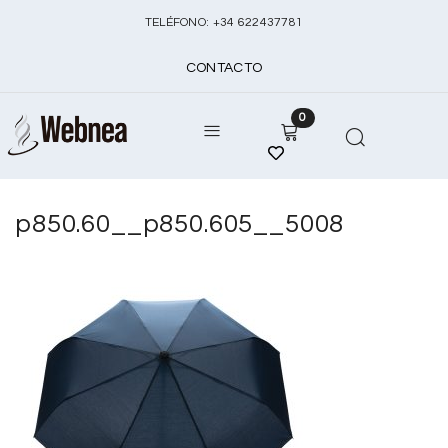
TELÉFONO:
+
34 622437781
CONTACTO
0
p850.60__p850.605__5008