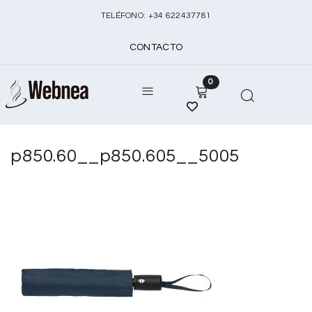
TELÉFONO:
+
34 622437781
CONTACTO
0
p850.60__p850.605__5005