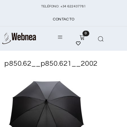
TELÉFONO:
+
34 622437781
CONTACTO
0
p850.62__p850.621__2002