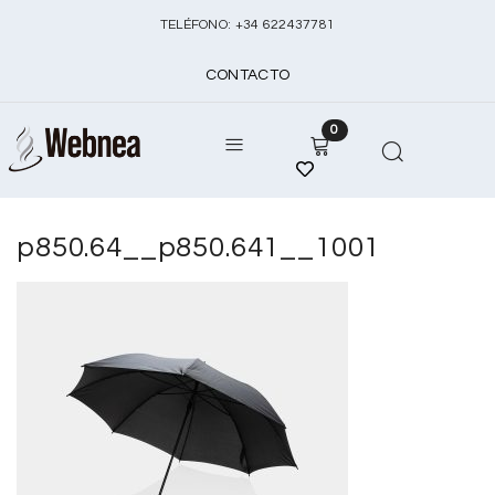
TELÉFONO:
+
34 622437781
CONTACTO
0
p850.64__p850.641__1001