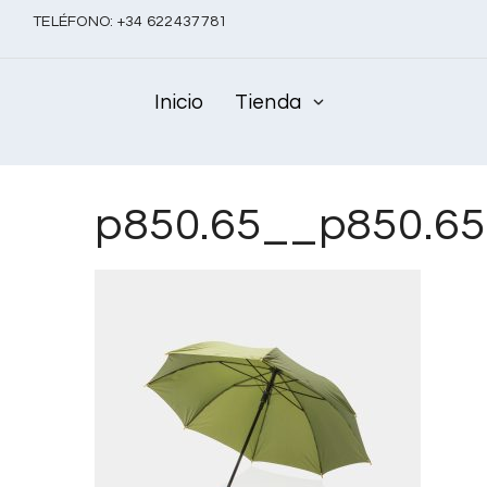
TELÉFONO:
+
34 622437781
Inicio
Tienda
p850.65__p850.6