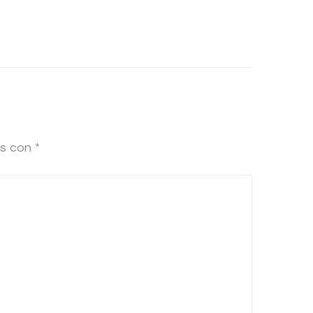
os con
*