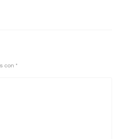
os con
*