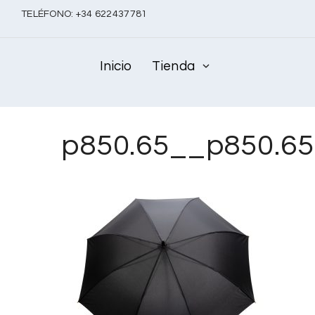
TELÉFONO:
+
34 622437781
Inicio
Tienda
p850.65__p850.6