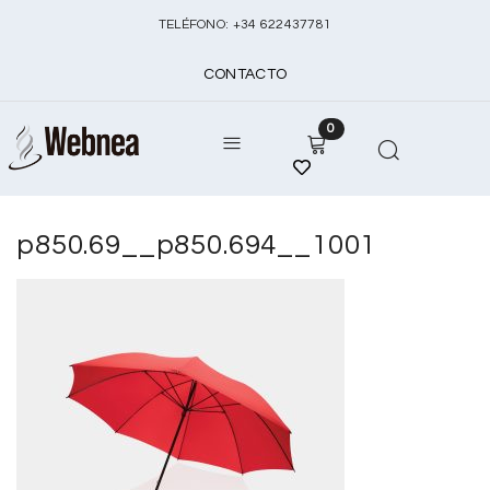
TELÉFONO:
+
34 622437781
CONTACTO
0
p850.69__p850.694__1001