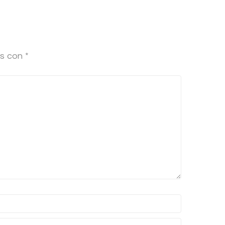
os con
*