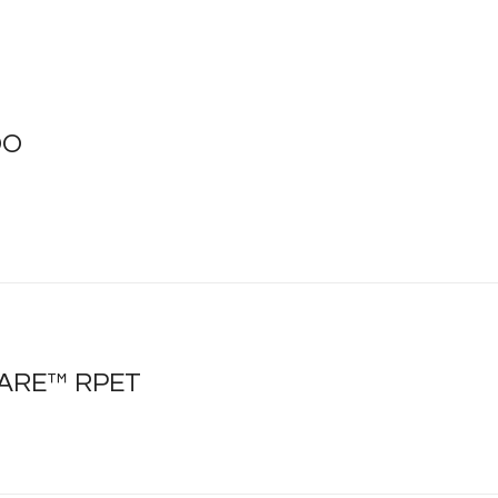
DO
AWARE™ RPET