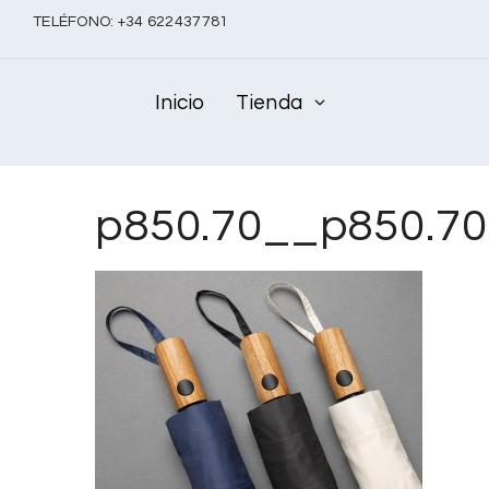
TELÉFONO:
+
34 622437781
Inicio
Tienda
p850.70__p850.7