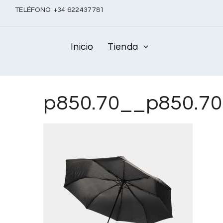
TELÉFONO:
+
34 622437781
Inicio
Tienda
p850.70__p850.7