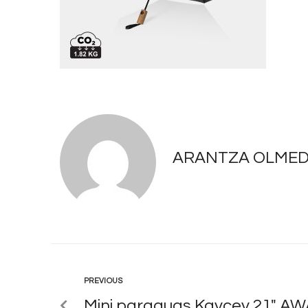
ARANTZA OLME
PREVIOUS
Mini paraguas Kaycey 21″ 