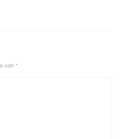
os con
*