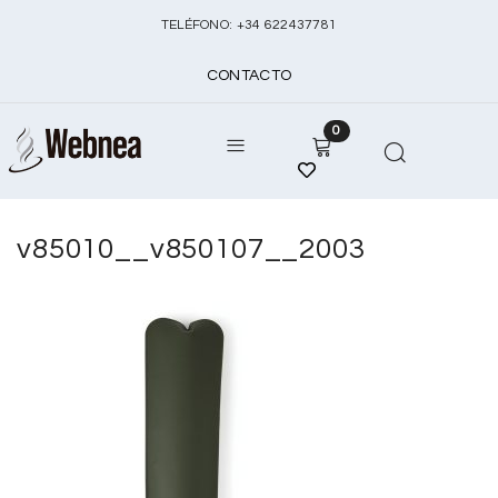
TELÉFONO:
+
34 622437781
CONTACTO
0
v85010__v850107__2003