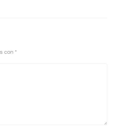
os con
*