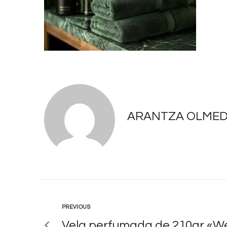
ARANTZA OLME
PREVIOUS
Vela perfumada de 210gr «W