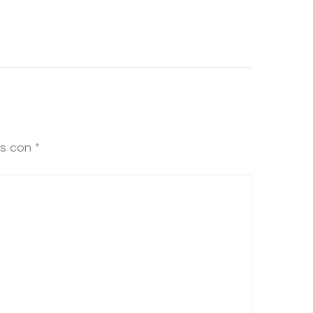
os con
*