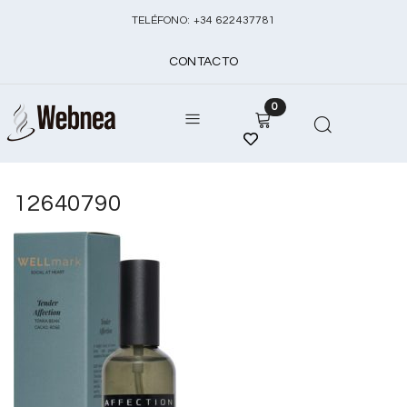
TELÉFONO:
+
34 622437781
CONTACTO
0
12640790