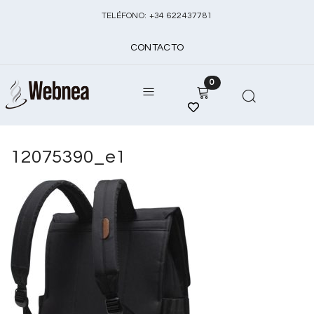
TELÉFONO:
+
34 622437781
CONTACTO
0
12075390_e1