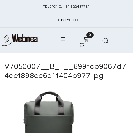
TELÉFONO:
+
34 622437781
CONTACTO
0
V7050007__B_1__899fcb9067d7
4cef898cc6c1f404b977.jpg