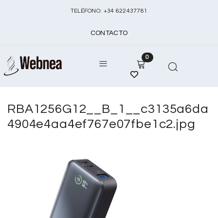
TELÉFONO:
+
34 622437781
CONTACTO
0
RBA1256G12__B_1__c3135a6da
4904e4aa4ef767e07fbe1c2.jpg