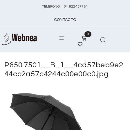
TELÉFONO:
+
34 622437781
CONTACTO
0
P850.7501__B_1__4cd57beb9e2
44cc2a57c4244c00e00c0.jpg