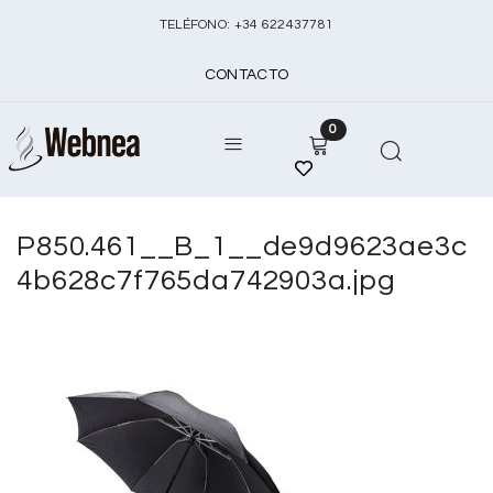
TELÉFONO:
+
34 622437781
CONTACTO
0
P850.461__B_1__de9d9623ae3c
4b628c7f765da742903a.jpg