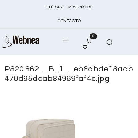
TELÉFONO:
+
34 622437781
CONTACTO
0
P820.862__B_1__eb8dbde18aab
470d95dcab84969faf4c.jpg