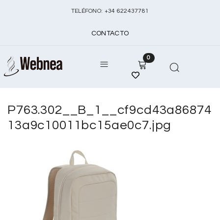
TELÉFONO:
+
34 622437781
CONTACTO
0
P763.302__B_1__cf9cd43a86874
13a9c10011bc15ae0c7.jpg