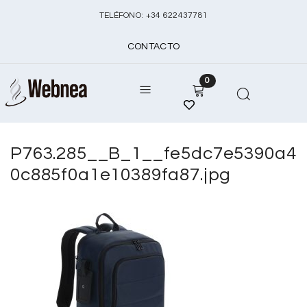
TELÉFONO:
+
34 622437781
CONTACTO
0
P763.285__B_1__fe5dc7e5390a4
0c885f0a1e10389fa87.jpg