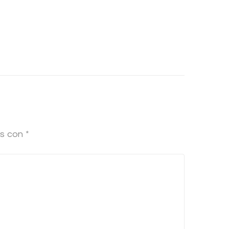
os con
*