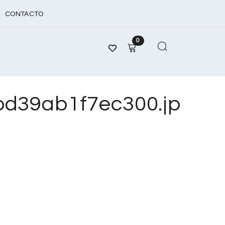
CONTACTO
0
d39ab1f7ec300.jp