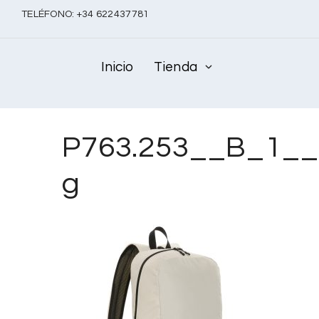
TELÉFONO:
+
34 622437781
Inicio
Tienda
P763.253__B_1__
g