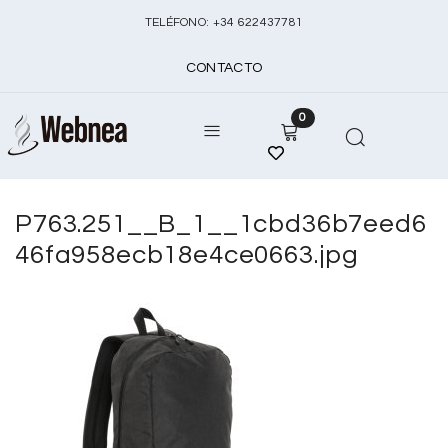
TELÉFONO:
+
34 622437781
CONTACTO
0
P763.251__B_1__1cbd36b7eed6
46fa958ecb18e4ce0663.jpg