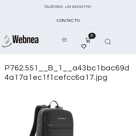
TELÉFONO:
+
34 622437781
CONTACTO
0
P762.551__B_1__a43bc1bac69d
4a17a1ec1f1cefcc6a17.jpg