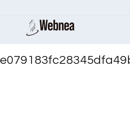
e079183fc28345dfa49b