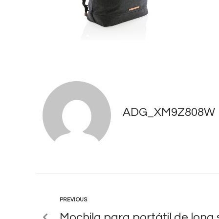
ADG_XM9Z808W
PREVIOUS
Mochila para portátil de lona