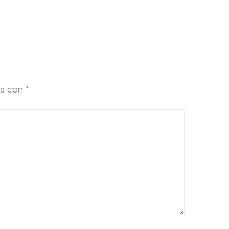
os con
*