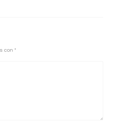
os con
*