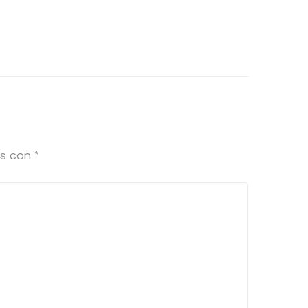
os con
*