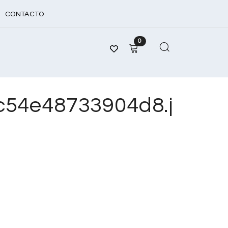
CONTACTO
0
54e48733904d8.j