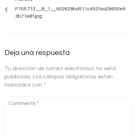
P705.712__B_1__602629bd511c452faa29650e9
3b71e8f.jpg
Deja una respuesta
Tu dirección de correo electrónico no será
publicada.
Los campos obligatorios están
marcados con
*