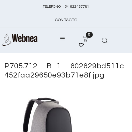
TELÉFONO:
+
34 622437781
CONTACTO
0
P705.712__B_1__602629bd511c
452faa29650e93b71e8f.jpg