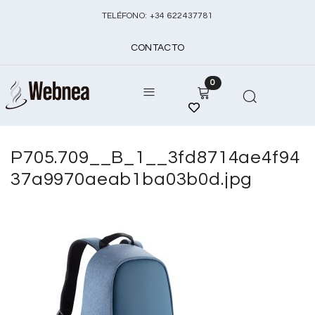
TELÉFONO:
+
34 622437781
CONTACTO
0
P705.709__B_1__3fd8714ae4f94
37a9970aeab1ba03b0d.jpg