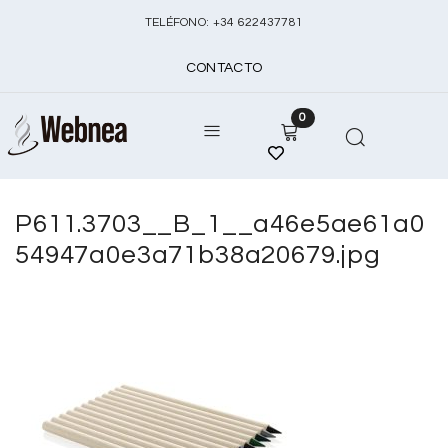
TELÉFONO:
+
34 622437781
CONTACTO
0
P611.3703__B_1__a46e5ae61a0
54947a0e3a71b38a20679.jpg