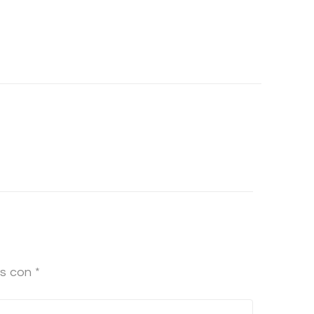
os con
*