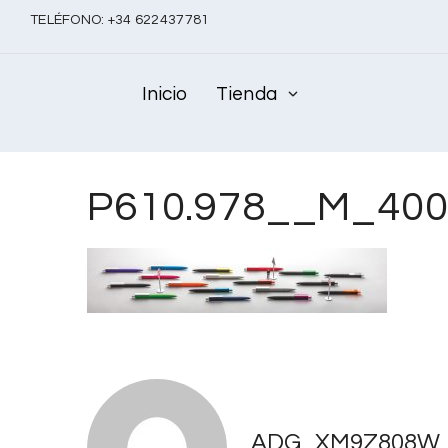
TELÉFONO:
+
34 622437781
Inicio
Tienda
P610.978__M_400
ADG_XM9Z808W