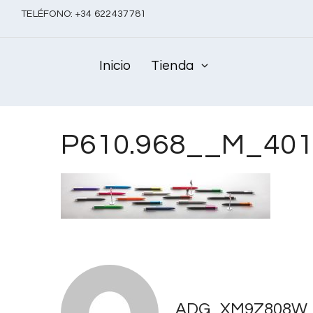
TELÉFONO:
+
34 622437781
Inicio
Tienda
P610.968__M_401
ADG_XM9Z808W