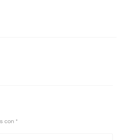
os con
*