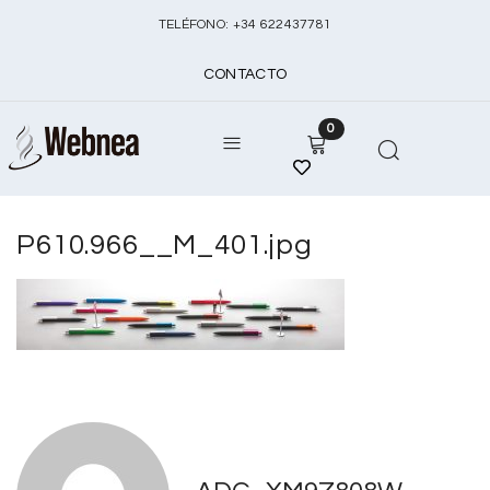
TELÉFONO:
+
34 622437781
CONTACTO
0
P610.966__M_401.jpg