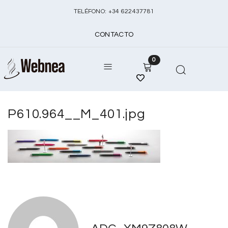
TELÉFONO:
+
34 622437781
CONTACTO
0
P610.964__M_401.jpg