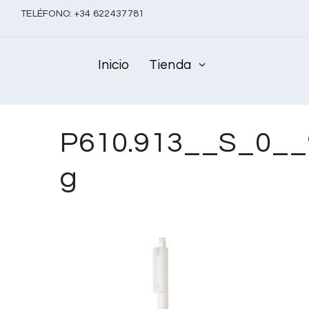
TELÉFONO:
+
34 622437781
Inicio
Tienda
P610.913__S_0__
g