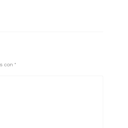
os con
*