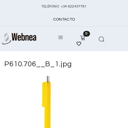
TELÉFONO:
+
34 622437781
CONTACTO
0
P610.706__B_1.jpg