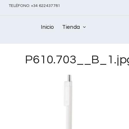
TELÉFONO:
+
34 622437781
Inicio
Tienda
P610.703__B_1.jp