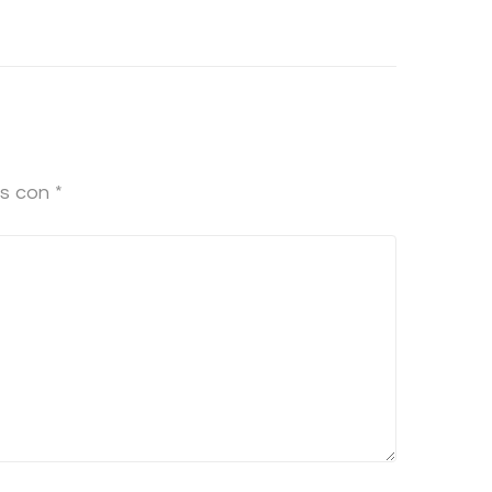
os con
*