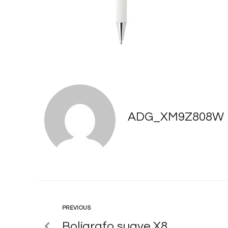
ADG_XM9Z808W
PREVIOUS
Bolígrafo suave X8