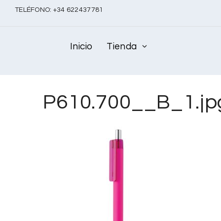
TELÉFONO:
+
34 622437781
Inicio
Tienda
P610.700__B_1.jp