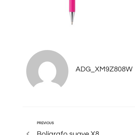
ADG_XM9Z808W
PREVIOUS
Bolígrafo suave X8