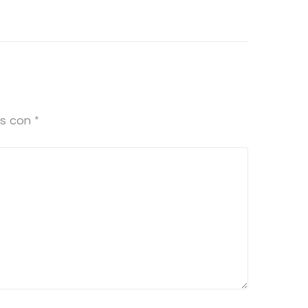
os con
*