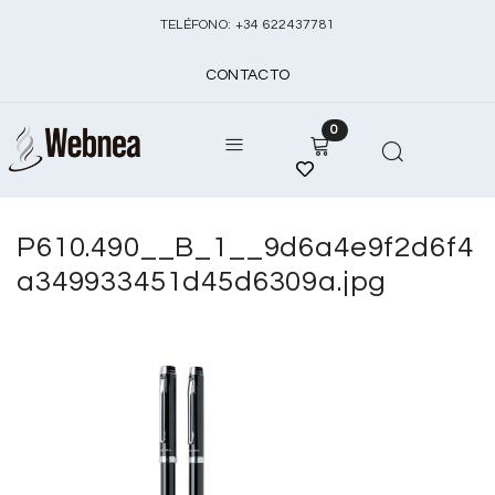
TELÉFONO:
+
34 622437781
CONTACTO
0
P610.490__B_1__9d6a4e9f2d6f4
a349933451d45d6309a.jpg