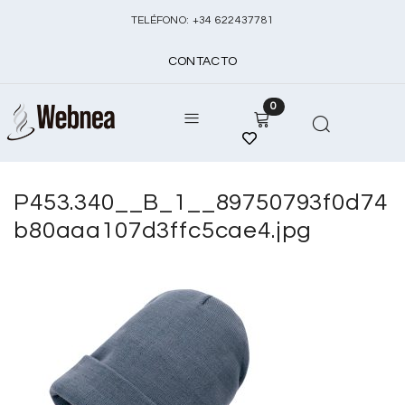
TELÉFONO:
+
34 622437781
CONTACTO
0
P453.340__B_1__89750793f0d74
b80aaa107d3ffc5cae4.jpg