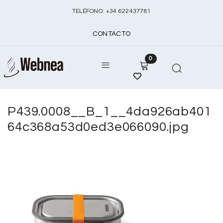
TELÉFONO:
+
34 622437781
CONTACTO
0
P439.0008__B_1__4da926ab401
64c368a53d0ed3e066090.jpg