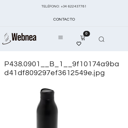
TELÉFONO:
+
34 622437781
CONTACTO
0
P438.0901__B_1__9f10174a9ba
d41df809297ef3612549e.jpg