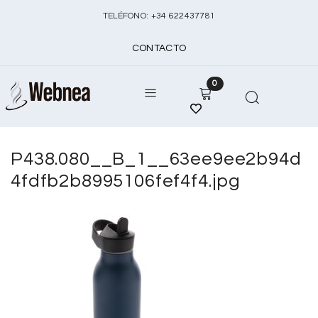
TELÉFONO:
+
34 622437781
CONTACTO
0
P438.080__B_1__63ee9ee2b94d
4fdfb2b8995106fef4f4.jpg