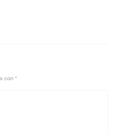
os con
*