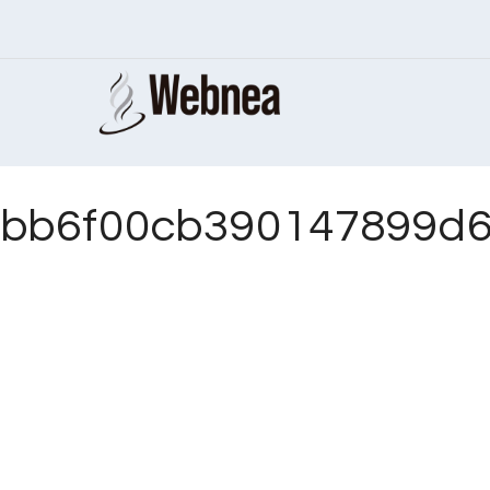
bb6f00cb390147899d6b