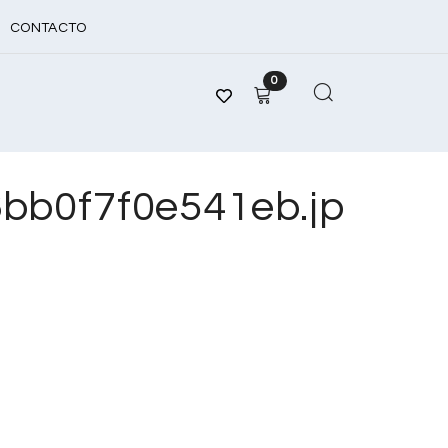
CONTACTO
0
b0f7f0e541eb.jp