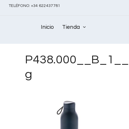
TELÉFONO:
+
34 622437781
Inicio
Tienda
P438.000__B_1__
g