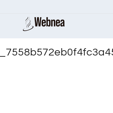
_7558b572eb0f4fc3a45