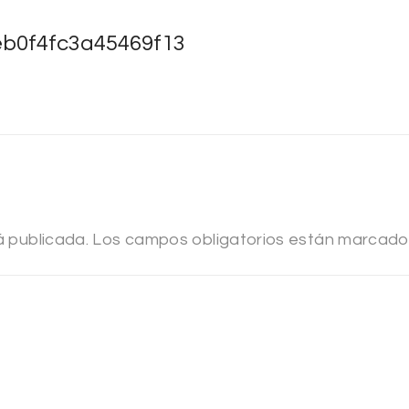
b0f4fc3a45469f13
á publicada.
Los campos obligatorios están marcad