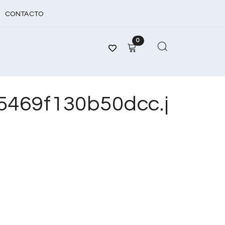
CONTACTO
0
469f130b50dcc.j