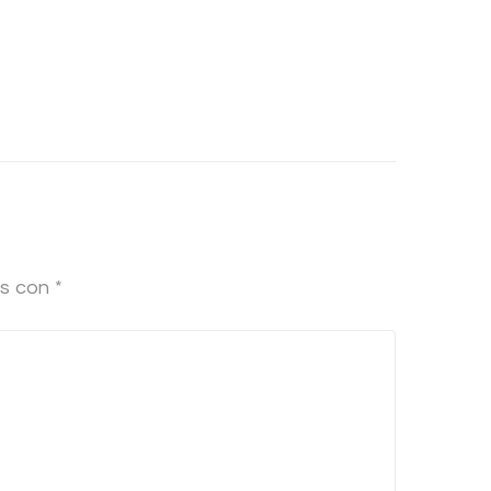
os con
*