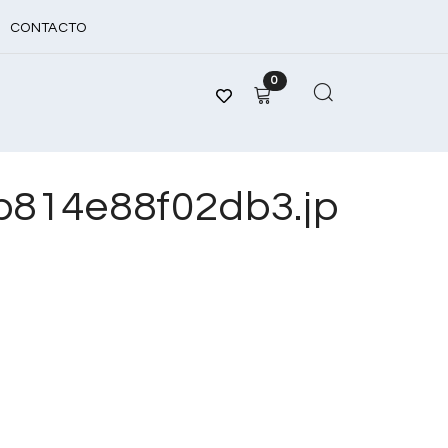
CONTACTO
0
814e88f02db3.jp