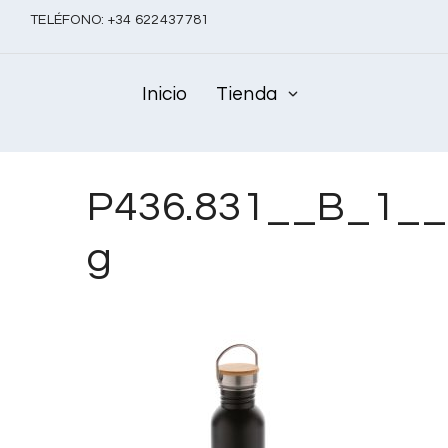
TELÉFONO:
+
34 622437781
Inicio
Tienda
P436.831__B_1__
g