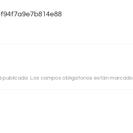
f94f7a9e7b814e88
á publicada.
Los campos obligatorios están marcad