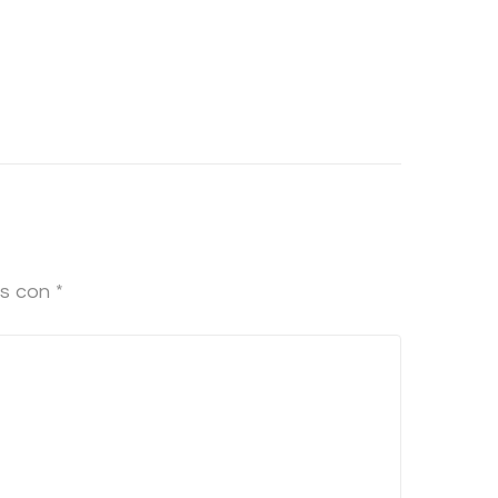
os con
*