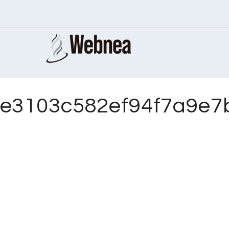
e3103c582ef94f7a9e7b