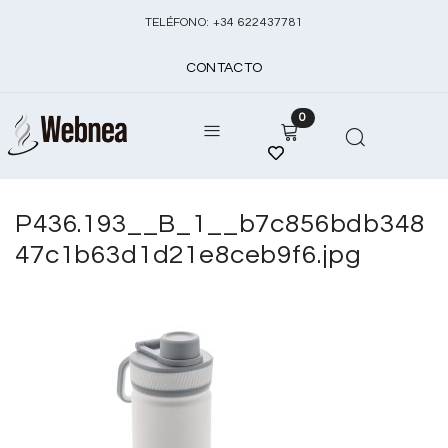
TELÉFONO:
+
34 622437781
CONTACTO
0
P436.193__B_1__b7c856bdb348
47c1b63d1d21e8ceb9f6.jpg