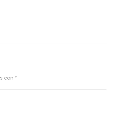
os con
*