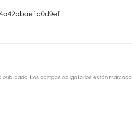
84a42abae1a0d9ef
á publicada.
Los campos obligatorios están marcad