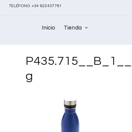
TELÉFONO:
+
34 622437781
Inicio
Tienda
P435.715__B_1__
g