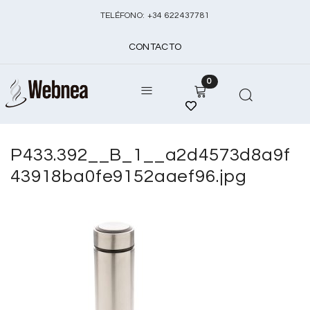
TELÉFONO:
+
34 622437781
CONTACTO
0
P433.392__B_1__a2d4573d8a9f
43918ba0fe9152aaef96.jpg